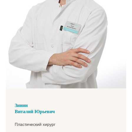
Зинин
Виталий Юрьевич
Пластический хирург